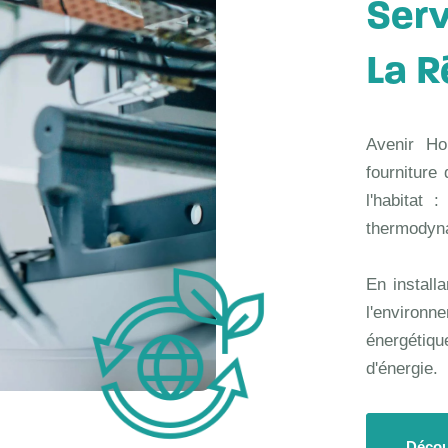
Serv
La R
Avenir Ho
fourniture
l'habitat
thermodyna
En install
l'environ
énergétiq
d'énergie.
Décou