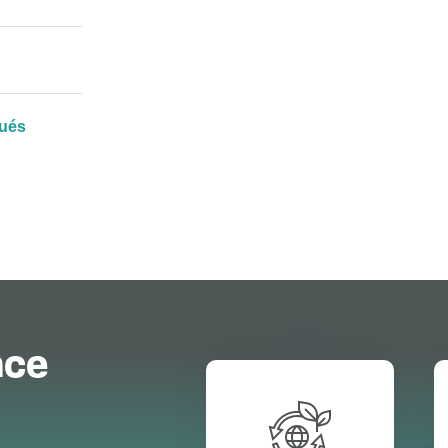
tués
nce