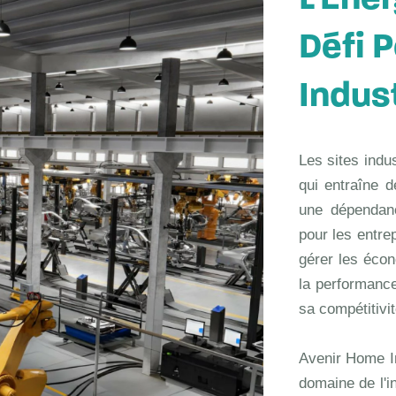
L’Éner
Défi 
Indust
Les sites indu
qui entraîne d
une dépendanc
pour les entrep
gérer les écon
la performance
sa compétitivi
Avenir Home In
domaine de l'i