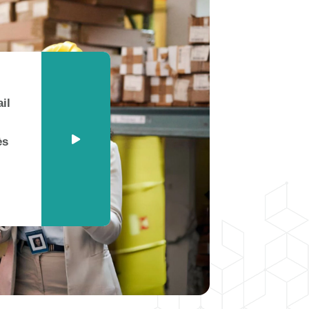
il
ès