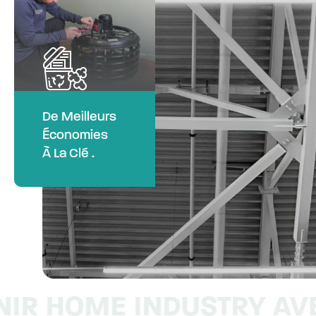
De Meilleurs
Économies
À La Clé .
HOME
INDUSTRY
AVENI